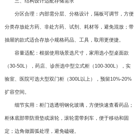
三、结构设计适配存储需求
分区合理：内部需分层、分格设计，隔板可调节，方便
分类存放处方药、非处方药、试剂、耗材等，避免混放；带
抽屉的款式适合存放小规格药品、工具，取用更便捷。
容量适配：根据使用场景选尺寸，家用选小型桌面款
（30-50L），药店、诊所选中型立式柜（100-300L），实
验室、医院可选大型双门柜（300L以上），预留10%-20%
扩容空间。
细节实用：柜门选透明钢化玻璃，方便快速查看药品；
柜体底部带防滑垫或滚轮，滚轮需带刹车，便于移动和固
定；边角做圆弧处理，避免磕碰。