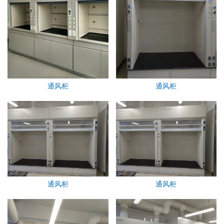
通风柜
通风柜
通风柜
通风柜